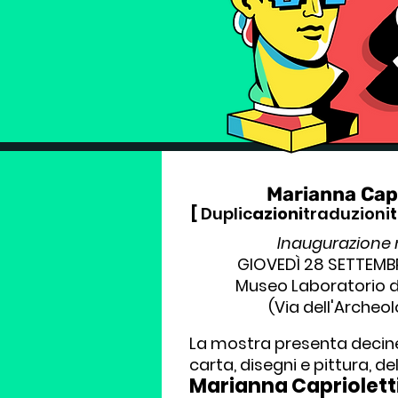
Marianna Capr
[
Duplic
azioni
traduzioni
Inaugurazione
GIOVEDÌ 28 SETTEMBRE
Museo Laboratorio di
(Via dell'Archeol
La mostra presenta decine 
carta, disegni e pittura, d
Marianna Capriolett