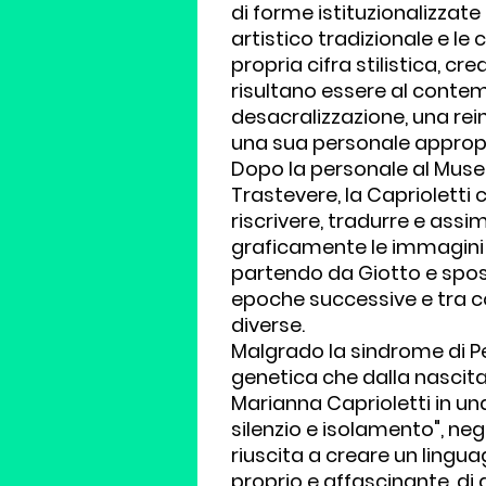
di forme istituzionalizzate
artistico tradizionale e le
propria cifra stilistica, c
risultano essere al cont
desacralizzazione, una rei
una sua personale appropr
Dopo la personale al Muse
Trastevere, la Caprioletti 
riscrivere, tradurre e assim
graficamente le immagini 
partendo da Giotto e spos
epoche successive e tra co
diverse.
Malgrado la sindrome di P
genetica che dalla nascit
Marianna Caprioletti in una
silenzio e isolamento", neg
riuscita a creare un lingua
proprio e affascinante, di