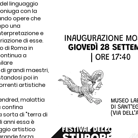
 del linguaggio
 coniuga con la
reando opere che
empo una
nterpretazione e
iazione di esse.
o di Roma in
continua a
ilare
di grandi maestri,
tandosi poi in
rrenti artistiche
endred, malattia
a confina
 sorta di "terra di
li anni essa è
ggio artistico
 grande forza