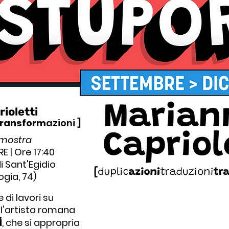
ioletti
transform
azioni
]
 mostra
 | Ore 17:40
 Sant'Egidio
ogia, 74)
di lavori su
ell'artista romana
i
, che si appropria