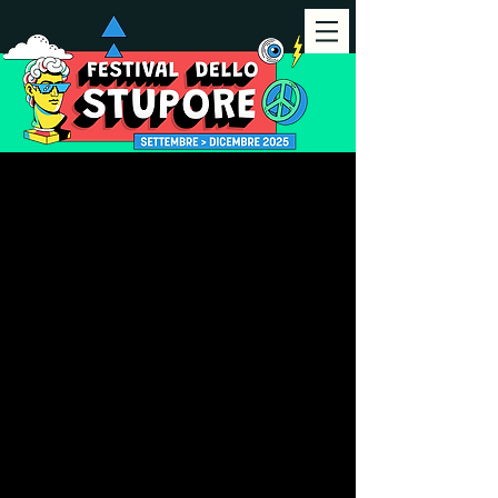
Festival dello Stupore 2024
Arte, Pace e Inclusione nei Quartieri di
[
Roma
]
La seconda edizione del
Festival dello Stupore,
organizzato dalla Comunità
di Sant’Egidio in
collaborazione con numerose
associazioni e realtà del
territorio, ha trasformato
Roma in un laboratorio di
cultura, partecipazione e